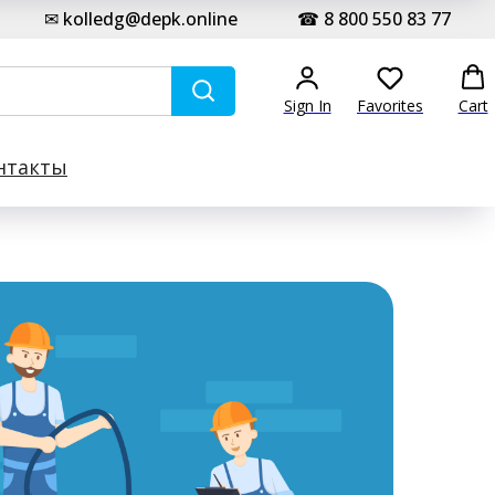
✉ kolledg@depk.online
☎ 8 800 550 83 77
Sign In
Favorites
Cart
нтакты