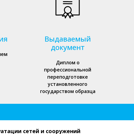
ия
Выдаваемый
документ
ием
Диплом о
профессиональной
переподготовке
установленного
государством образца
уатации сетей и сооружений