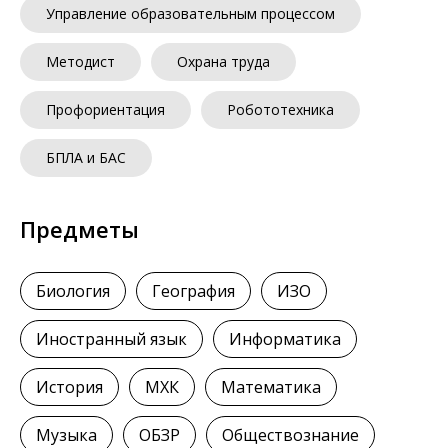
Управление образовательным процессом
Методист
Охрана труда
Профориентация
Робототехника
БПЛА и БАС
Предметы
Биология
География
ИЗО
Иностранный язык
Информатика
История
МХК
Математика
Музыка
ОБЗР
Обществознание