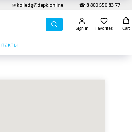
✉ kolledg@depk.online
☎ 8 800 550 83 77
Sign In
Favorites
Cart
нтакты