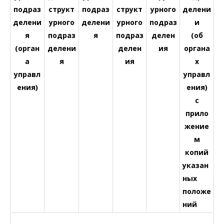
подраз
структ
подраз
структ
урного
делени
делени
урного
делени
урного
подраз
и
я
подраз
я
подраз
делен
(об
(орган
делени
делен
ия
органа
а
я
ия
х
управл
управл
ения)
ения)
с
прило
жение
м
копий
указан
ных
положе
ний