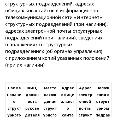
структурных подразделений, адресах
официальных сайтов в информационно-
телекоммуникационной сети «Интернет»
структурных подразделений (при наличии),
адресах электронной почты структурных
подразделений (при наличии), сведениях
о положениях о структурных
подразделениях (об органах управления)
с приложением копий указанных положений
(при их наличии)
Наиме
ФИО,
Место
Адрес
Адрес
Полож
новани
должн
нахож
офици
электр
ения о
е
ость
дения
альног
онной
структ
структ
руково
структ
о
почты
урном
урного
дителя
урного
сайта
структ
подраз