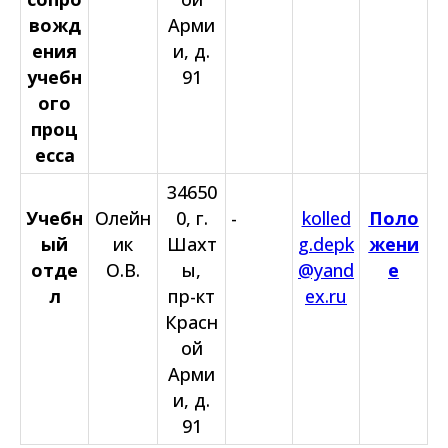
вожд
Арми
ения
и, д.
учебн
91
ого
проц
есса
34650
Учебн
Олейн
0, г.
-
kolled
Поло
ый
ик
Шахт
g.depk
жени
отде
О.В.
ы,
@yand
е
л
пр-кт
ex.ru
Красн
ой
Арми
и, д.
91