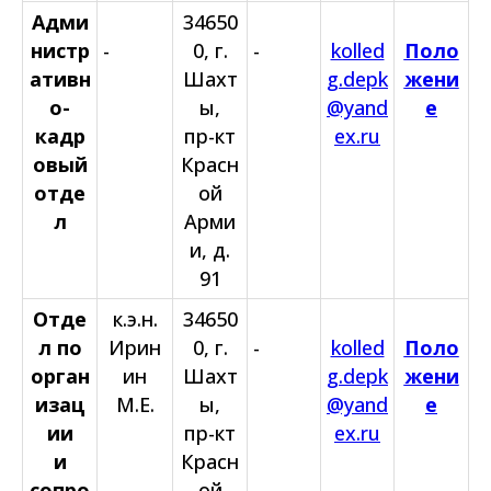
Адми
34650
нистр
-
0, г.
-
kolled
Поло
ативн
Шахт
g.depk
жени
о-
ы,
@yand
е
кадр
пр-кт
ex.ru
овый
Красн
отде
ой
л
Арми
и, д.
91
Отде
к.э.н.
34650
л по
Ирин
0, г.
-
kolled
Поло
орган
ин
Шахт
g.depk
жени
изац
М.Е.
ы,
@yand
е
ии
пр-кт
ex.ru
и
Красн
сопро
ой