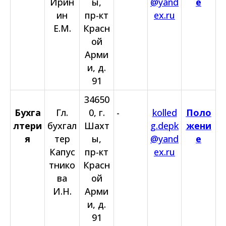
Ирин
ы,
@yand
е
ин
пр-кт
ex.ru
Е.М.
Красн
ой
Арми
и, д.
91
34650
Бухга
Гл.
0, г.
-
kolled
Поло
лтери
бухгал
Шахт
g.depk
жени
я
тер
ы,
@yand
е
Капус
пр-кт
ex.ru
тнико
Красн
ва
ой
И.Н.
Арми
и, д.
91