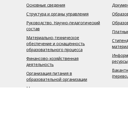
Основные сведения
Докуме
Структура и органы управления
Образо
Руководство. Научно-педагогический
Образо
состав
Платные
Материально-техническое
Стипенд
обеспечение и оснащённость
матери
образовательного процесса
Информ
Финансово-хозяйственная
ресурсы
деятельность
Вакантн
Организация питания в
(перево
образовательной организации
Международное сотрудничество
© ДЭПК - Все права защищены 1997-2026