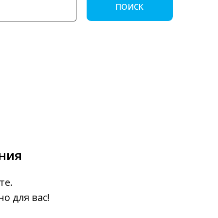
ПОИСК
ения
те.
о для вас!