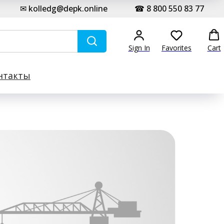
✉ kolledg@depk.online
☎ 8 800 550 83 77
Sign In
Favorites
Cart
нтакты