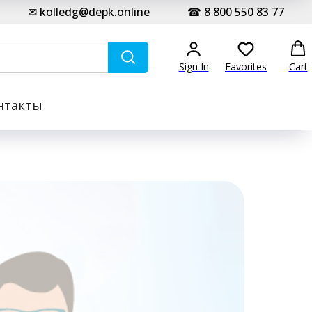
✉ kolledg@depk.online
☎ 8 800 550 83 77
Sign In
Favorites
Cart
нтакты