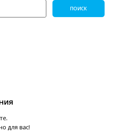
ПОИСК
ения
те.
о для вас!