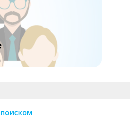
е
 поиском