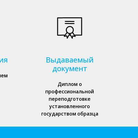
ия
Выдаваемый
документ
ием
Диплом о
профессиональной
переподготовке
установленного
государством образца