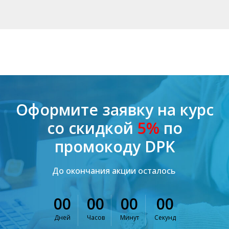
Оформите заявку на курс
со скидкой
5%
по
промокоду DPK
До окончания акции осталось
00
00
00
00
Дней
Часов
Минут
Секунд