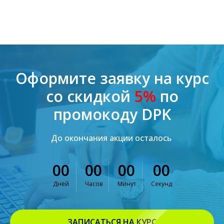
Оформите заявку на курс
со скидкой
5%
по
промокоду DPK
До окончания акции осталось
00
00
00
00
Дней
Часов
Минут
Секунд
ЗАПИСАТЬСЯ НА КУРС