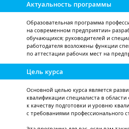
Актуальность программы
Образовательная программа професс
на современном предприятии» разраб
обучающихся; руководителей и специа
работодателя возложены функции спе
по аттестации рабочих мест на предп
Цель курса
Основной целью курса является разв
квалификации специалиста в област
к качеству подготовки и уровню квал
с требованиями профессионального 
Эта программа для вас, если вам такж