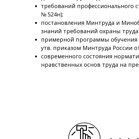
требований профессионального ст
№ 524н);
постановления Минтруда и Миноб
знаний требований охраны труда р
примерной программы обучения п
утв. приказом Минтруда России от 
современного состояния норматив
нравственных основ труда на пр