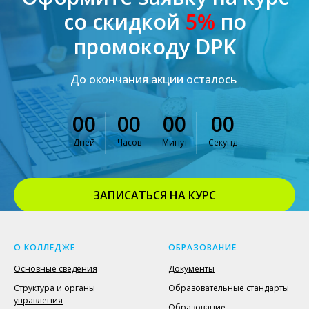
со скидкой
5%
по
промокоду DPK
До окончания акции осталось
00
00
00
00
Дней
Часов
Минут
Секунд
ЗАПИСАТЬСЯ НА КУРС
ВЕРНУТЬСЯ К ОФОРМЛЕНИЮ
О КОЛЛЕДЖЕ
ОБРАЗОВАНИЕ
Основные сведения
Документы
Структура и органы
Образовательные стандарты
управления
Образование