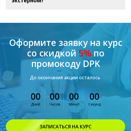
экстерном?
Оформите заявку на курс
со скидкой
5%
по
промокоду DPK
До окончания акции осталось
00
00
00
00
Дней
Часов
Минут
Секунд
ЗАПИСАТЬСЯ НА КУРС