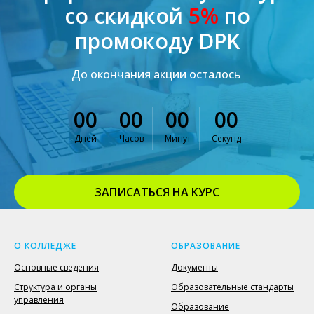
со скидкой
5%
по
промокоду DPK
До окончания акции осталось
00
00
00
00
Дней
Часов
Минут
Секунд
ЗАПИСАТЬСЯ НА КУРС
ВЕРНУТЬСЯ К ОФОРМЛЕНИЮ
О КОЛЛЕДЖЕ
ОБРАЗОВАНИЕ
Основные сведения
Документы
Структура и органы
Образовательные стандарты
управления
Образование