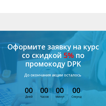
Оформите заявку на курс
со скидкой
5%
по
промокоду DPK
До окончания акции осталось
00
00
00
00
Дней
Часов
Минут
Секунд