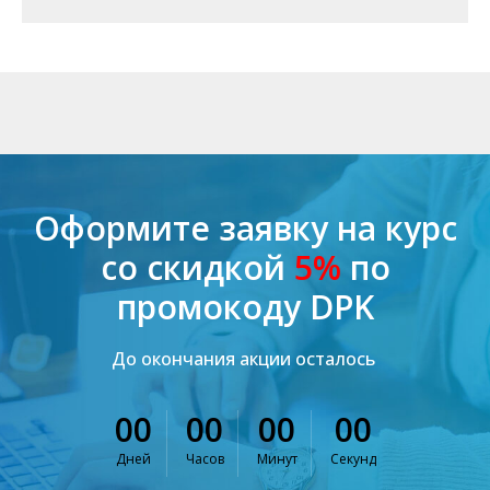
Оформите заявку на курс
со скидкой
5%
по
промокоду DPK
До окончания акции осталось
00
00
00
00
Дней
Часов
Минут
Секунд