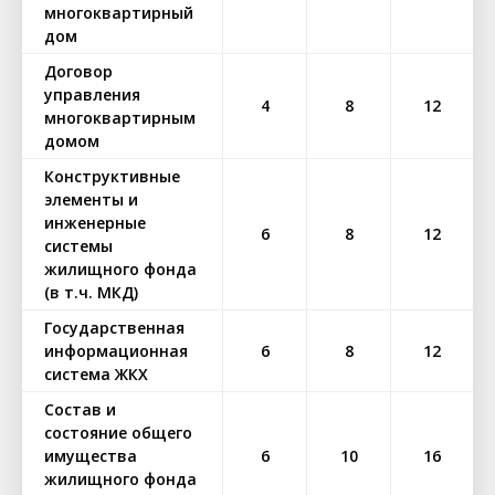
многоквартирный
дом
Договор
управления
4
8
12
многоквартирным
домом
Конструктивные
элементы и
инженерные
6
8
12
системы
жилищного фонда
(в т.ч. МКД)
Государственная
информационная
6
8
12
система ЖКХ
Состав и
состояние общего
имущества
6
10
16
жилищного фонда