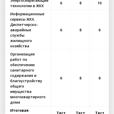
Энергосберегающие
6
8
10
технологии в ЖКХ
Информационные
сервисы ЖКХ.
Диспетчерско-
аварийные
6
8
6
службы
жилищного
хозяйства
Организация
работ по
обеспечению
санитарного
содержания и
6
8
8
благоустройству
общего
имущества
многоквартирного
дома
Итоговая
Тест
Тест
Тест