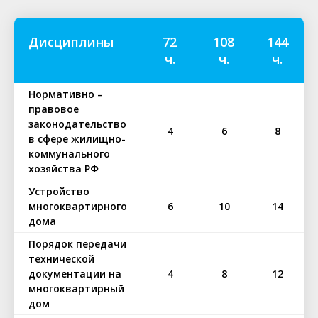
Дисциплины
72
108
144
ч.
ч.
ч.
Нормативно –
правовое
законодательство
4
6
8
в сфере жилищно-
коммунального
хозяйства РФ
Устройство
многоквартирного
6
10
14
дома
Порядок передачи
технической
документации на
4
8
12
многоквартирный
дом