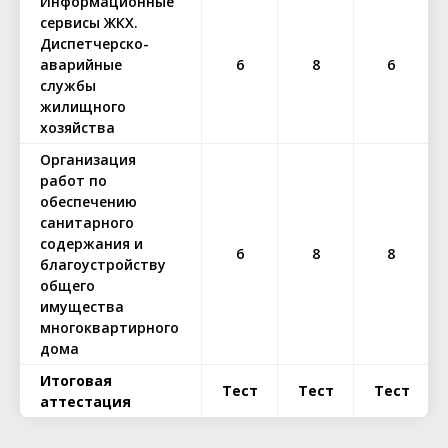
Информационные
сервисы ЖКХ.
Диспетчерско-
аварийные
6
8
6
службы
жилищного
хозяйства
Организация
работ по
обеспечению
санитарного
содержания и
6
8
8
благоустройству
общего
имущества
многоквартирного
дома
Итоговая
Тест
Тест
Тест
аттестация