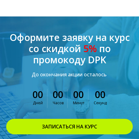
Оформите заявку на курс
со скидкой
5%
по
промокоду DPK
До окончания акции осталось
00
00
00
00
Дней
Часов
Минут
Секунд
ЗАПИСАТЬСЯ НА КУРС