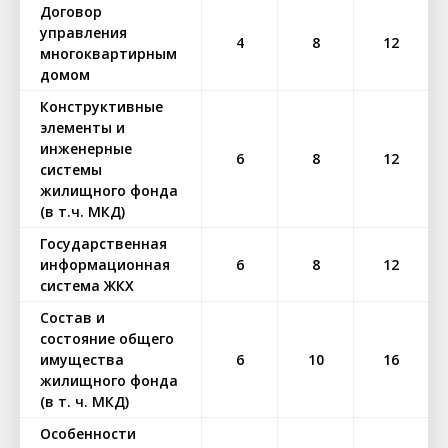
Договор
управления
4
8
12
многоквартирным
домом
Конструктивные
элементы и
инженерные
6
8
12
системы
жилищного фонда
(в т.ч. МКД)
Государственная
информационная
6
8
12
система ЖКХ
Состав и
состояние общего
имущества
6
10
16
жилищного фонда
(в т. ч. МКД)
Особенности