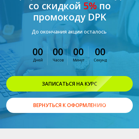
со скидкой
5%
по
промокоду DPK
До окончания акции осталось
00
00
00
00
Дней
Часов
Минут
Секунд
ЗАПИСАТЬСЯ НА КУРС
ВЕРНУТЬСЯ К ОФОРМЛЕНИЮ