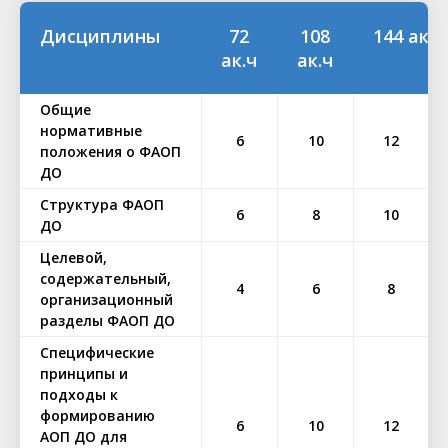
Дисциплины
72
108
144 ак.ч
ак.ч
ак.ч
Общие
нормативные
6
10
12
положения о ФАОП
ДО
Структура ФАОП
6
8
10
ДО
Целевой,
содержательный,
4
6
8
организационный
разделы ФАОП ДО
Специфические
принципы и
подходы к
формированию
6
10
12
АОП ДО для