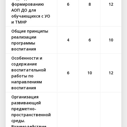
формированию
6
8
12
АОП ДО для
обучающихся с УО
и ТМНР
Общие принципы
реализации
4
6
10
программы
воспитания
Особенности и
содержание
воспитательной
6
10
12
работы по
направлениям
воспитания
Организация
развивающей
предметно-
пространственной
среды.
Взаимодействие