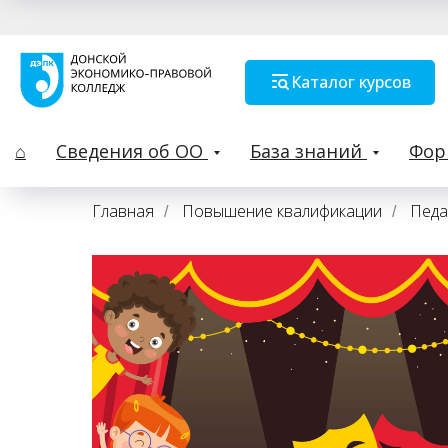
Каталог курсов
⌂
Сведения об ОО
База знаний
Фо
Главная
Повышение квалификации
Педа
/
/