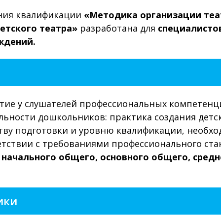
ния квалификации
«Методика организации теа
детского театра»
разработана для
специалисто
ждений.
тие у слушателей профессиональных компетенци
льности дошкольников: практика создания детс
ву подготовки и уровню квалификации, необхо
ветствии с требованиями профессионального ст
 начального общего, основного общего, сред
ики