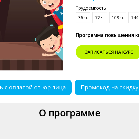
Трудоемкость
36 ч.
72 ч.
108 ч.
144 
Программа повышения 
ЗАПИСАТЬСЯ НА КУРС
ь с оплатой от юр.лица
Промокод на скидку
О программе