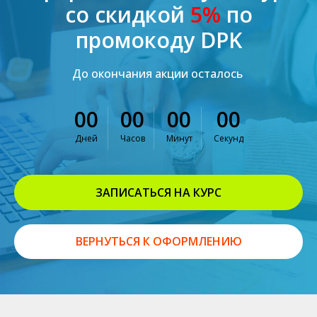
со скидкой
5%
по
промокоду DPK
До окончания акции осталось
00
00
00
00
Дней
Часов
Минут
Секунд
ЗАПИСАТЬСЯ НА КУРС
ВЕРНУТЬСЯ К ОФОРМЛЕНИЮ