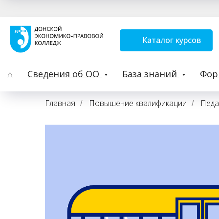
Каталог курсов
⌂
Сведения об ОО
База знаний
Фо
Главная
Повышение квалификации
Педа
/
/