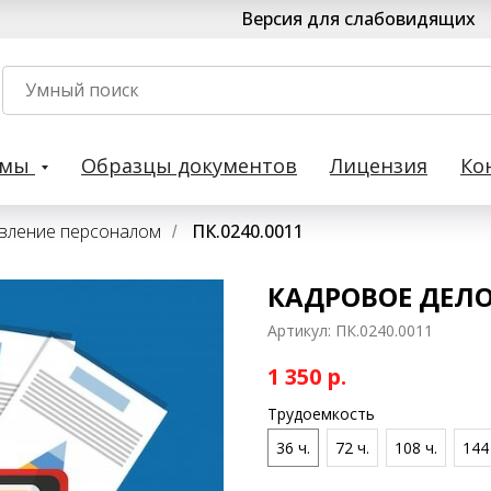
Версия для слабовидящих
рмы
Образцы документов
Лицензия
Ко
вление персоналом
ПК.0240.0011
/
КАДРОВОЕ ДЕЛ
Артикул:
ПК.0240.0011
1 350
р.
Трудоемкость
36 ч.
72 ч.
108 ч.
144 