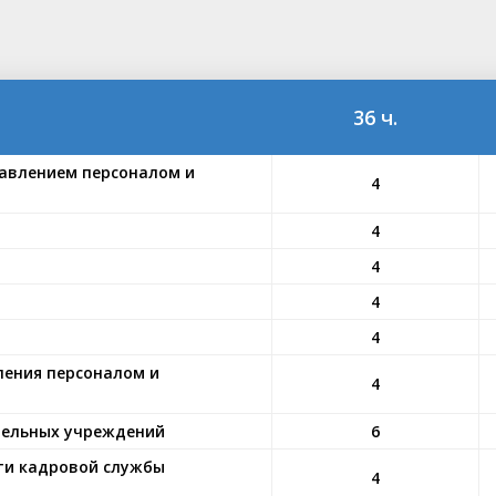
36 ч.
авлением персоналом и
4
4
4
4
4
ления персоналом и
4
тельных учреждений
6
ти кадровой службы
4