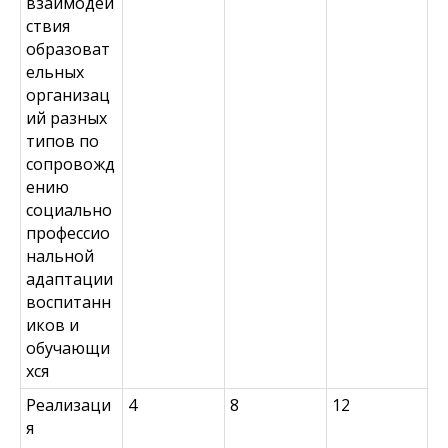
взаимодей
ствия
образоват
ельных
организац
ий разных
типов по
сопровожд
ению
социально
профессио
нальной
адаптации
воспитанн
иков и
обучающи
хся
Реализаци
4
8
12
я