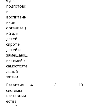
я для
подготовк
и
воспитанн
иков
организац
ий для
детей
сирот и
детей из
замещающ
их семей к
самостояте
льной
жизни
Развитие
4
8
10
системы
наставнич
ества