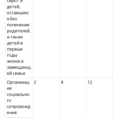
сирот и
детей,
оставшихс
я без
попечения
родителей,
а также
детей в
первые
годы
жизни в
замещающ
ей семье
Организац
2
4
12
ия
социально
го
сопровожд
ения