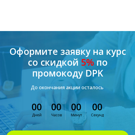
Оформите заявку на курс
со скидкой
5%
по
промокоду DPK
До окончания акции осталось
00
00
00
00
Дней
Часов
Минут
Секунд