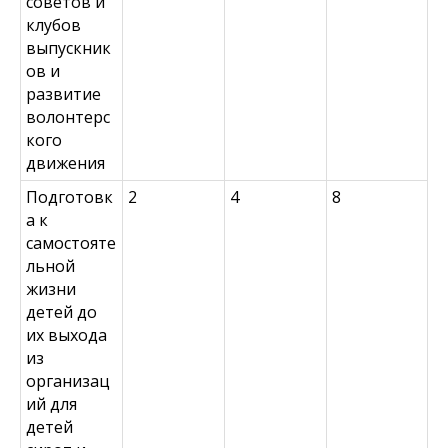
советов и
клубов
выпускник
ов и
развитие
волонтерс
кого
движения
Подготовк
2
4
8
а к
самостояте
льной
жизни
детей до
их выхода
из
организац
ий для
детей