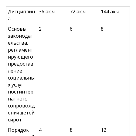
Дисциплин
36 ак.ч.
72 ак.ч
144 ак.ч.
а
Основы
2
6
8
законодат
ельства,
регламент
ирующего
предостав
ление
социальны
х услуг
постинтер
натного
сопровожд
ения детей
сирот
Порядок
4
8
12