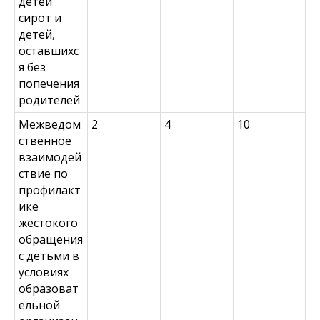
детей
сирот и
детей,
оставшихс
я без
попечения
родителей
Межведом
2
4
10
ственное
взаимодей
ствие по
профилакт
ике
жестокого
обращения
с детьми в
условиях
образоват
ельной