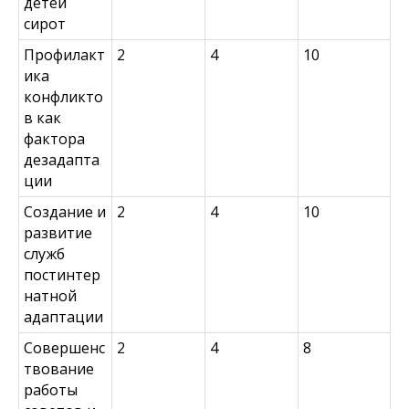
детей
сирот
Профилакт
2
4
10
ика
конфликто
в как
фактора
дезадапта
ции
Создание и
2
4
10
развитие
служб
постинтер
натной
адаптации
Совершенс
2
4
8
твование
работы