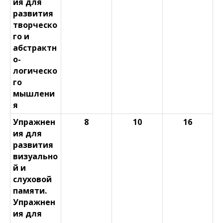
ия для
развития
творческо
го и
абстрактн
о-
логическо
го
мышлени
я
Упражнен
8
10
16
ия для
развития
визуально
й и
слуховой
памяти.
Упражнен
ия для