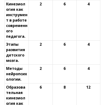
Кинезиол
2
6
4
огия как
инструмен
т в работе
современн
ого
педагога.
Этапы
2
6
4
развития
детского
мозга.
Методы
2
6
4
нейропсих
ологии.
Образова
6
8
12
тельная
кинезиол
огия как