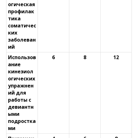
огическая
профилак
тика
соматичес
ких
заболеван
ий
Использов
6
8
12
ание
кинезиол
огических
упражнен
ий для
работы с
девиантн
ыми
подростка
ми