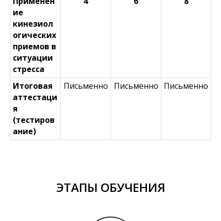
Применен
4
6
8
ие
кинезиол
огических
приемов в
ситуации
стресса
Итоговая
Письменно
Письменно
Письменно
аттестаци
я
(тестиров
ание)
ЭТАПЫ ОБУЧЕНИЯ