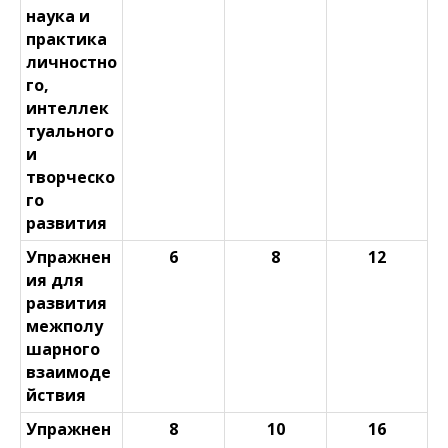
наука и
практика
личностно
го,
интеллек
туального
и
творческо
го
развития
Упражнен
6
8
12
ия для
развития
межполу
шарного
взаимоде
йствия
Упражнен
8
10
16