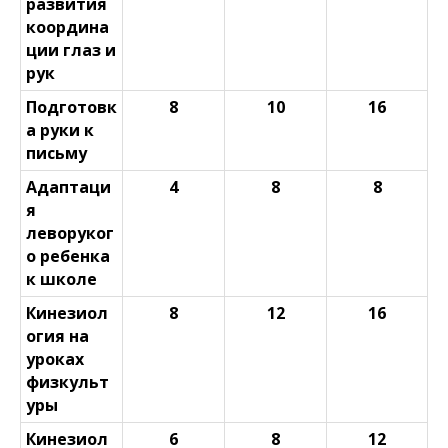
развития
координа
ции глаз и
рук
Подготовк
8
10
16
а руки к
письму
Адаптаци
4
8
8
я
леворуког
о ребенка
к школе
Кинезиол
8
12
16
огия на
уроках
физкульт
уры
Кинезиол
6
8
12