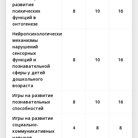
развития
психических
8
10
16
функций в
онтогенезе
Нейропсихологические
механизмы
нарушений
сенсорных
функций и
8
10
16
познавательной
сферы у детей
дошкольного
возраста
Игры на развитие
познавательных
8
10
16
способностей
Игры на развитие
социально-
4
8
8
коммуникативных
навыков