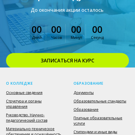
До окончания акции осталось
00
00
00
00
Дней
Часов
Минут
Секунд
ЗАПИСАТЬСЯ НА КУРС
ВЕРНУТЬСЯ К ОФОРМЛЕНИЮ
О КОЛЛЕДЖЕ
ОБРАЗОВАНИЕ
Основные сведения
Документы
Структура и органы
Образовательные стандарты
управления
Образование
Руководство. Научно-
Платные образовательные
педагогический состав
услуги
Материально-техническое
Стипендии и иные виды
обеспечение и оснащённость