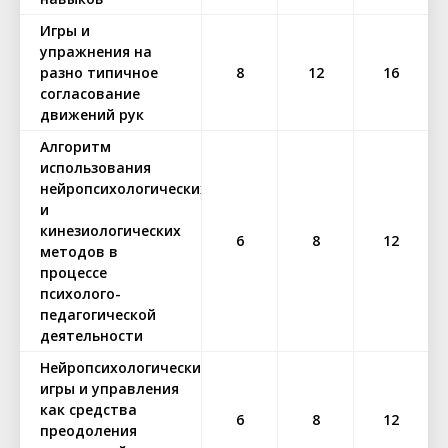
Игры и
упражнения на
разно типичное
8
12
16
согласование
движений рук
Алгоритм
использования
нейропсихологических
и
кинезиологических
6
8
12
методов в
процессе
психолого-
педагогической
деятельности
Нейропсихологические
игры и управления
как средства
6
8
12
преодоления