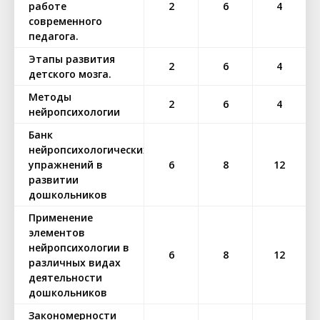
работе
2
6
4
современного
педагога.
Этапы развития
2
6
4
детского мозга.
Методы
2
6
4
нейропсихологии
Банк
нейропсихологических
упражнений в
6
8
12
развитии
дошкольников
Применение
элементов
нейропсихологии в
6
8
12
различных видах
деятельности
дошкольников
Закономерности