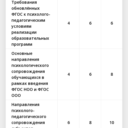
Требования
обновлённых
ФГОС к психолого-
педагогическим
4
6
6
условиям
реализации
образовательных
программ
Основные
направления
психологического
сопровождения
4
6
8
обучающихся в
рамках введения
ФГОС НОО и ФГОС
ООО
Направления
психолого-
педагогического
сопровождения
6
8
10