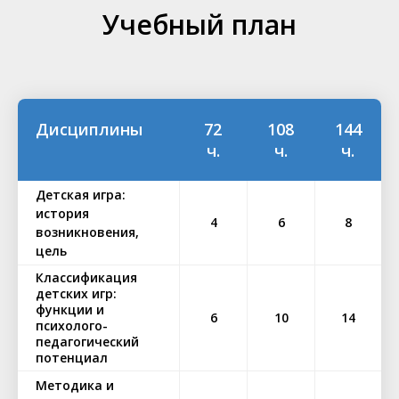
Учебный план
Дисциплины
72
108
144
ч.
ч.
ч.
Детская игра:
история
4
6
8
возникновения,
цель
Классификация
детских игр:
функции и
6
10
14
психолого-
педагогический
потенциал
Методика и