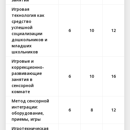
Игровая
технология как
средство
успешной
6
10
12
социализации
дошкольников и
младших
школьников
Игровые и
коррекционно-
развивающие
6
10
16
занятия в
сенсорной
комнате
Метод сенсорной
интеграции:
6
8
12
оборудование,
приемы, игры
Игротехническая