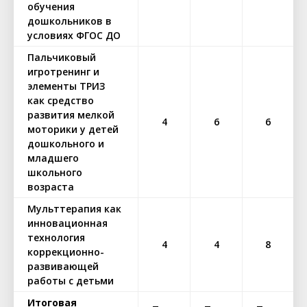
обучения
дошкольников в
условиях ФГОС ДО
Пальчиковый
игротренинг и
элементы ТРИЗ
как средство
развития мелкой
4
6
6
моторики у детей
дошкольного и
младшего
школьного
возраста
Мульттерапия как
инновационная
технология
4
4
8
коррекционно-
развивающей
работы с детьми
Итоговая