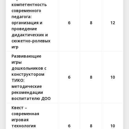
компетентность
современного
педагога:
организация и
6
8
12
проведение
дидактических и
сюжетно-ролевых
игр
Развивающие
игры
дошкольников с
конструктором
6
8
10
ТИКО:
методические
рекомендации
воспитателю ДОО
Квест –
современная
игровая
технология
6
8
10