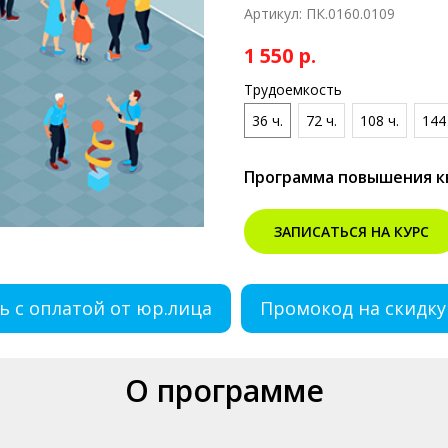
Артикул:
ПК.0160.0109
1 550
р.
Трудоемкость
36 ч.
72 ч.
108 ч.
144 
Программа повышения 
ЗАПИСАТЬСЯ НА КУРС
ь с оплатой от юр.лица
Промокод на скидку
О программе