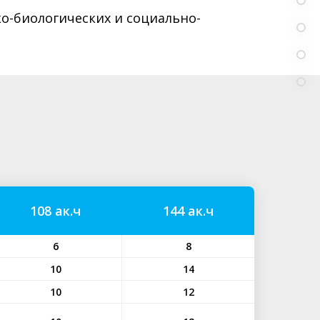
о-биологических и социально-
108 ак.ч
144 ак.ч
6
8
10
14
10
12