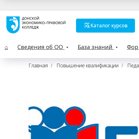
Каталог курсов
⌂
Сведения об ОО
База знаний
Фо
Главная
Повышение квалификации
Педа
/
/