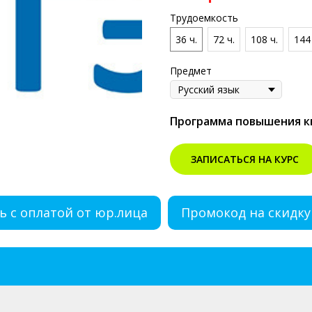
Трудоемкость
36 ч.
72 ч.
108 ч.
144 
Предмет
Программа повышения 
ЗАПИСАТЬСЯ НА КУРС
ь с оплатой от юр.лица
Промокод на скидку