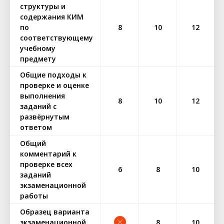
структуры и
содержания КИМ
по
8
10
12
соответствующему
учебному
предмету
Общие подходы к
проверке и оценке
выполнения
8
10
12
заданий с
развёрнутым
ответом
Общий
комментарий к
проверке всех
6
8
10
заданий
экзаменационной
работы
Образец варианта
экзаменационной
8
10