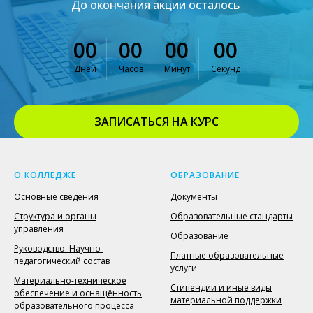
До окончания акции осталось
00
00
00
00
Дней
Часов
Минут
Секунд
ЗАПИСАТЬСЯ НА КУРС
ВЕРНУТЬСЯ К ОФОРМЛЕНИЮ
О КОЛЛЕДЖЕ
ОБРАЗОВАНИЕ
Основные сведения
Документы
Структура и органы
Образовательные стандарты
управления
Образование
Руководство. Научно-
Платные образовательные
педагогический состав
услуги
Материально-техническое
Стипендии и иные виды
обеспечение и оснащённость
материальной поддержки
образовательного процесса