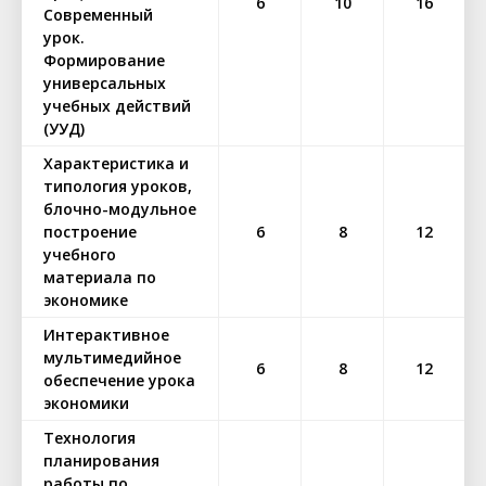
6
10
16
Современный
урок.
Формирование
универсальных
учебных действий
(УУД)
Характеристика и
типология уроков,
блочно-модульное
построение
6
8
12
учебного
материала по
экономике
Интерактивное
мультимедийное
6
8
12
обеспечение урока
экономики
Технология
планирования
работы по