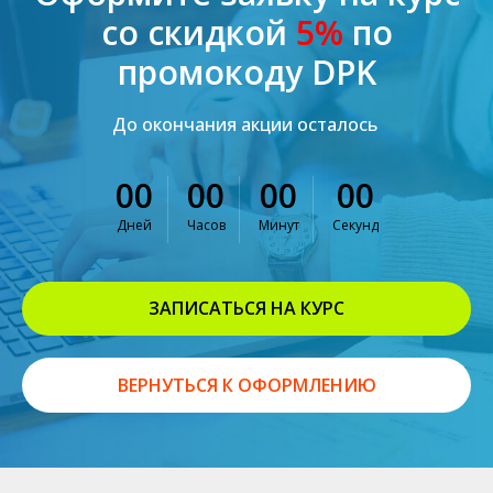
со скидкой
5%
по
промокоду DPK
До окончания акции осталось
00
00
00
00
Дней
Часов
Минут
Секунд
ЗАПИСАТЬСЯ НА КУРС
ВЕРНУТЬСЯ К ОФОРМЛЕНИЮ