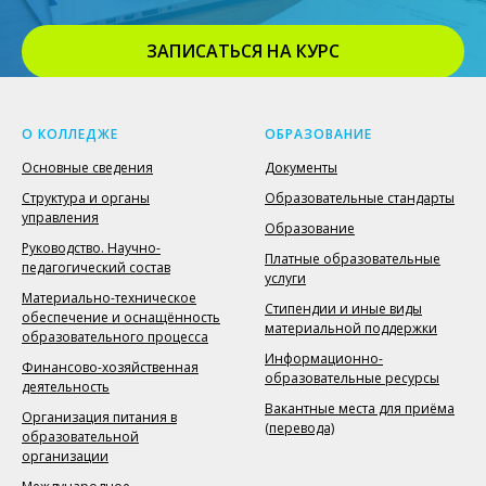
ЗАПИСАТЬСЯ НА КУРС
ВЕРНУТЬСЯ К ОФОРМЛЕНИЮ
О КОЛЛЕДЖЕ
ОБРАЗОВАНИЕ
Основные сведения
Документы
Структура и органы
Образовательные стандарты
управления
Образование
Руководство. Научно-
Платные образовательные
педагогический состав
услуги
Материально-техническое
Стипендии и иные виды
обеспечение и оснащённость
материальной поддержки
образовательного процесса
Информационно-
Финансово-хозяйственная
образовательные ресурсы
деятельность
Вакантные места для приёма
Организация питания в
(перевода)
образовательной
организации