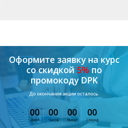
Оформите заявку на курс
со скидкой
5%
по
промокоду DPK
До окончания акции осталось
00
00
00
00
Дней
Часов
Минут
Секунд