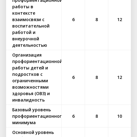
профориентационной
работы в
контексте
взаимосвязи с
6
8
12
воспитательной
работой и
внеурочной
деятельностью
Организация
профориентационной
работы детей и
подростков с
6
8
12
ограниченными
возможностями
здоровья (ОВЗ) и
инвалидность
Базовый уровень
профориентационного
6
8
10
минимума
Основной уровень