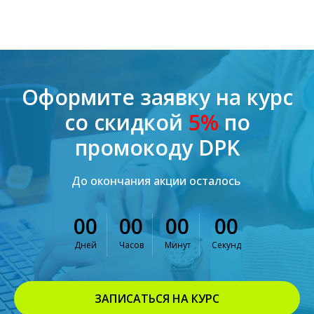
Оформите заявку на курс
со скидкой
5%
по
промокоду DPK
До окончания акции осталось
00
00
00
00
Дней
Часов
Минут
Секунд
ЗАПИСАТЬСЯ НА КУРС