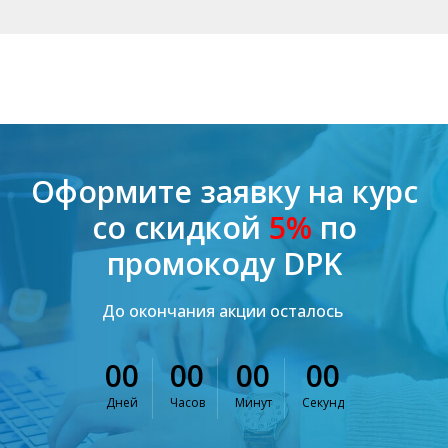
Оформите заявку на курс
со скидкой
5%
по
промокоду DPK
До окончания акции осталось
00
00
00
00
Дней
Часов
Минут
Секунд