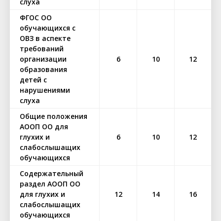
слуха
ФГОС ОО
обучающихся с
ОВЗ в аспекте
требований
организации
6
10
12
образования
детей с
нарушениями
слуха
Общие положения
АООП ОО для
глухих и
6
10
12
слабослышащих
обучающихся
Содержательный
раздел АООП ОО
для глухих и
12
14
16
слабослышащих
обучающихся