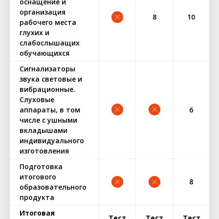
оснащение и
организация
8
10
рабочего места
глухих и
слабослышащих
обучающихся
Сигнализаторы
звука световые и
вибрационные.
Слуховые
аппараты, в том
6
числе с ушными
вкладышами
индивидуального
изготовления
Подготовка
итогового
8
образовательного
продукта
Итоговая
Тест
Тест
Тест