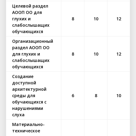
Целевой раздел
АООП ОО для
глухих и
8
10
12
слабослышащих
обучающихся
Организационный
раздел АООП ОО
для глухих и
8
10
12
слабослышащих
обучающихся
Создание
доступной
архитектурной
среды для
6
8
10
обучающихся с
нарушениями
слуха
Материально-
техническое