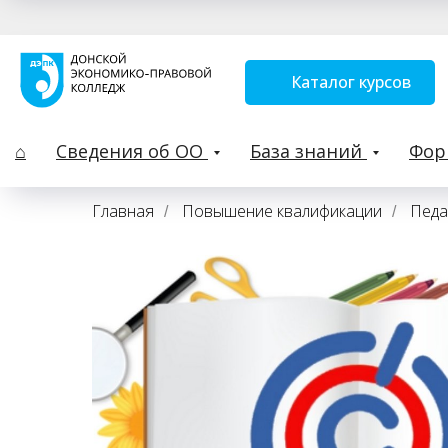
Каталог курсов
⌂
Сведения об ОО
База знаний
Фо
Главная
Повышение квалификации
Педа
/
/