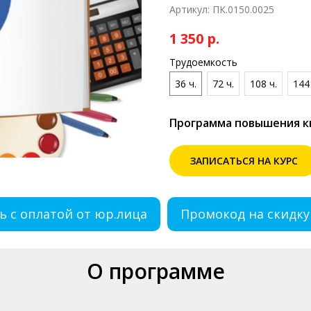
Артикул:
ПК.0150.0025
1 350
р.
Трудоемкость
36 ч.
72 ч.
108 ч.
144 
Программа повышения 
ЗАПИСАТЬСЯ НА КУРС
ь с оплатой от юр.лица
Промокод на скидку
О программе