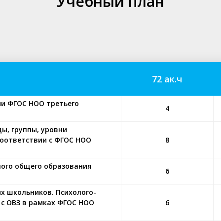
Учебный план
72 ак.ч
ии ФГОС НОО третьего
4
ы, группы, уровни
соответствии с ФГОС НОО
8
ного общего образования
6
х школьников. Психолого-
 с ОВЗ в рамках ФГОС НОО
6