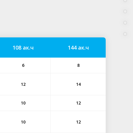
108 ак.ч
144 ак.ч
6
8
12
14
10
12
10
12