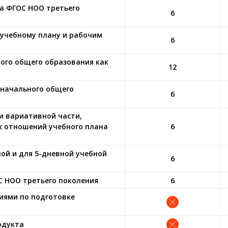
а ФГОС НОО третьего
6
 учебному плану и рабочим
6
ого общего образования как
12
 начального общего
6
и вариативной части,
 отношений учебного плана
6
ой и для 5-дневной учебной
6
С НОО третьего поколения
6
иями по подготовке
одукта