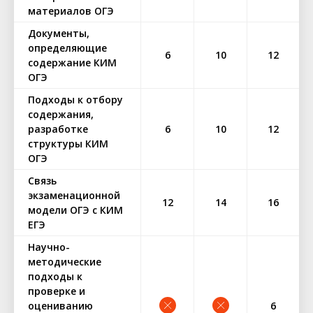
материалов ОГЭ
Документы,
определяющие
6
10
12
содержание КИМ
ОГЭ
Подходы к отбору
содержания,
разработке
6
10
12
структуры КИМ
ОГЭ
Связь
экзаменационной
12
14
16
модели ОГЭ с КИМ
ЕГЭ
Научно-
методические
подходы к
проверке и
оцениванию
6