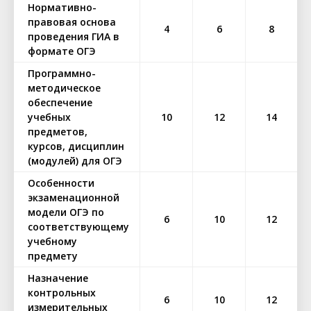
Нормативно-
правовая основа
4
6
8
проведения ГИА в
формате ОГЭ
Программно-
методическое
обеспечение
учебных
10
12
14
предметов,
курсов, дисциплин
(модулей) для ОГЭ
Особенности
экзаменационной
модели ОГЭ по
6
10
12
соответствующему
учебному
предмету
Назначение
контрольных
6
10
12
измерительных