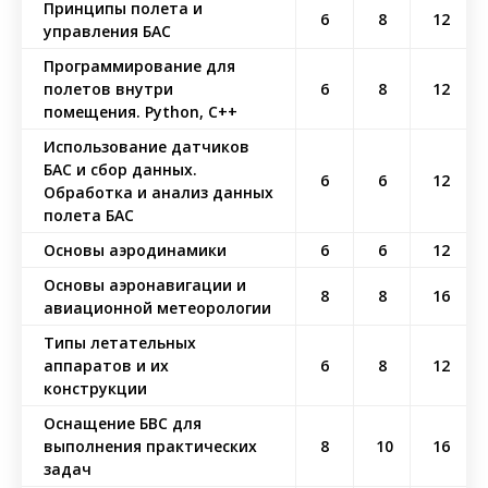
Принципы полета и
6
8
12
управления БАС
Программирование для
полетов внутри
6
8
12
помещения. Python, С++
Использование датчиков
БАС и сбор данных.
6
6
12
Обработка и анализ данных
полета БАС
Основы аэродинамики
6
6
12
Основы аэронавигации и
8
8
16
авиационной метеорологии
Типы летательных
аппаратов и их
6
8
12
конструкции
Оснащение БВС для
выполнения практических
8
10
16
задач