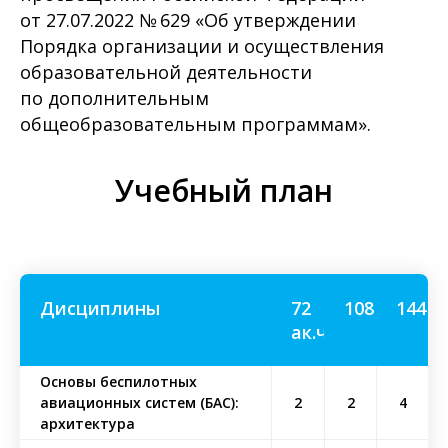
от 27.07.2022 № 629 «Об утверждении
Порядка организации и осуществления
образовательной деятельности
по дополнительным
общеобразовательным программам».
Учебный план
Дисциплины
72
108 ак.ч
144 а
ак.ч
Основы беспилотных
авиационных систем (БАС):
2
2
4
архитектура