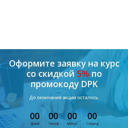
Оформите заявку на курс
со скидкой
5%
по
промокоду DPK
До окончания акции осталось
00
00
00
00
Дней
Часов
Минут
Секунд