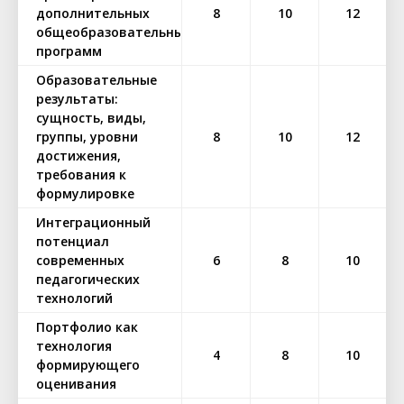
дополнительных
8
10
12
общеобразовательных
программ
Образовательные
результаты:
сущность, виды,
группы, уровни
8
10
12
достижения,
требования к
формулировке
Интеграционный
потенциал
современных
6
8
10
педагогических
технологий
Портфолио как
технология
4
8
10
формирующего
оценивания