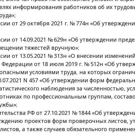
лях информирования работников об их трудовы
руда»;
ии от 29 октября 2021 г. № 774н «Об утвержде
ии от 14.09.2021 № 629н «Об утверждении пред
ещении тяжестей вручную»;
ии от 13.05.2021 № 313н «О внесении изменени
Федерации от 18 июля 2019 г. № 512н «Об утвер
 опасными условиями труда, на которых ограни
0.07.2021 N 457 «Об утверждении форм федераль
атистического наблюдения за численностью, ус
отниках по профессиональным группам, состав
ужбы»;
ельства РФ от 27.10.2021 № 1844 «Об утвержден
уждению проектов форм проверочных листов, 
истов, а также случаев обязательного примене