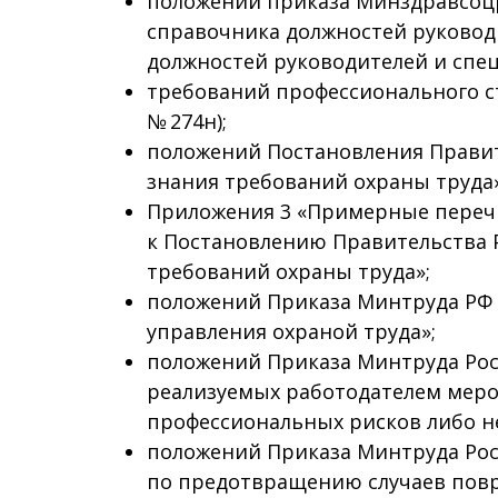
положений приказа Минздравсоцр
справочника должностей руковод
должностей руководителей и спец
требований профессионального ст
№ 274н);
положений Постановления Правите
знания требований охраны труда»
Приложения 3 «Примерные переч
к Постановлению Правительства Р
требований охраны труда»;
положений Приказа Минтруда РФ о
управления охраной труда»;
положений Приказа Минтруда Росс
реализуемых работодателем меро
профессиональных рисков либо 
положений Приказа Минтруда Росс
по предотвращению случаев повре