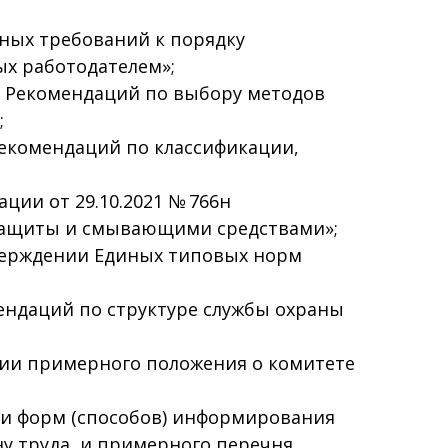
вных требований к порядку
ых работодателем»;
ии Рекомендаций по выбору методов
;
Рекомендаций по классификации,
ии от 29.10.2021 № 766н
защиты и смывающими средствами»;
тверждении Единых типовых норм
мендаций по структуре службы охраны
ении примерного положения о комитете
нии форм (способов) информирования
ну труда, и примерного перечня