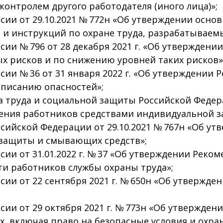
контролем другого работодателя (иного лица)»;
ии от 29.10.2021 № 772н «Об утверждении осно
 и инструкций по охране труда, разрабатываем
ии № 796 от 28 декабря 2021 г. «Об утвержден
х рисков и по снижению уровней таких рисков»
ии № 36 от 31 января 2022 г. «Об утверждении 
писанию опасностей»;
труда и социальной защиты Российской Федерац
чения работников средствами индивидуальной 
сийской Федерации от 29.10.2021 № 767н «Об у
 защиты и смывающих средств»;
ии от 31.01.2022 г. № 37 «Об утверждении Реко
ти работников службы охраны труда»;
ии от 22 сентября 2021 г. № 650н «Об утвержд
ии от 29 октября 2021 г. № 773н «Об утвержде
х, включая право на безопасные условия и охра