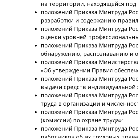
на территории, находящейся под 
положений Приказа Минтруда Росс
разработки и содержанию правил
положений Приказа Минтруда Росс
оценки уровней профессиональны
положений Приказа Минтруда Росс
обнаружению, распознаванию и о
положений Приказа Министерства 
«Об утверждении Правил обеспе
положений Приказа Минтруда Рос
выдачи средств индивидуальной
положений Приказа Минтруда Росс
труда в организации и численнос
положений Приказа Минтруда Росс
(комиссии) по охране труда»;
положений Приказа Минтруда Росс
работников об их трудовых права