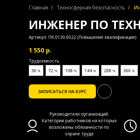
Главная
Техносферная безопасность
Ин
/
/
ИНЖЕНЕР ПО ТЕХ
Артикул:
ПК.0130.0022 (Повышение квалификации)
1 550
р.
Трудоемкость
36 ч.
72 ч.
108 ч.
144 ч.
288 ч.
360 ч.
ЗАПИСАТЬСЯ НА КУРС
Руководители организаций.
Категории работников на которых
возложены обязанности по
охране труда