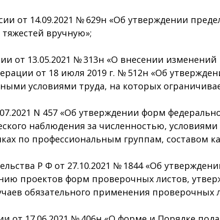
и от 14.09.2021 № 629н «Об утверждении преде
тяжестей вручную»;
 от 13.05.2021 № 313н «О внесении изменений 
рации от 18 июля 2019 г. № 512н «Об утвержден
асными условиями труда, на которых ограничива
07.2021 N 457 «Об утверждении форм федеральн
ского наблюдения за численностью, условиями 
ках по профессиональным группам, составом к
ьства Р Ф от 27.10.2021 № 1844 «Об утверждени
нию проектов форм проверочных листов, утвер
учаев обязательного применения проверочных л
 от 17.06.2021 № 406н «О форме и Порядке под