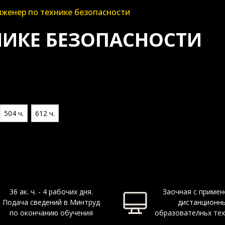
женер по технике безопасности
НИКЕ БЕЗОПАСНОСТИ
504 ч.
612 ч.
36 ак. ч. - 4 рабочих дня.
Заочная с приме
Подача сведений в Минтруд
дистанционн
по окончанию обучения
образователньх те