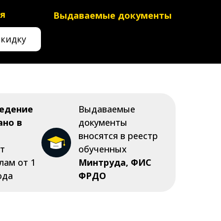
я
Выдаваемые документы
скидку
ведение
Выдаваемые
ано в
документы
вносятся в реестр
ет
обученных
лам от 1
Минтруда, ФИС
ода
ФРДО