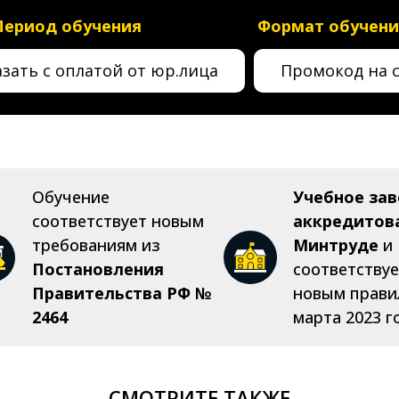
Период обучения
Формат обучени
азать с оплатой от юр.лица
Промокод на 
Обучение
Учебное за
соответствует новым
аккредитов
требованиям
из
Минтруде
и
Постановления
соответству
Правительства РФ №
новым прави
2464
марта 2023 г
СМОТРИТЕ ТАКЖЕ