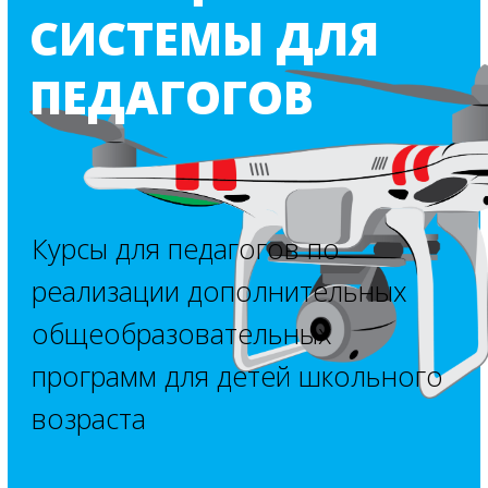
Область
применения
Нефтегазовая
Сельское хо
Инвентаризация земел
Мониторинг трубопроводов, поиск
Сопровождение сделок 