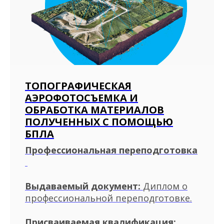
ПЕРЕЙТИ
ТОПОГРАФИЧЕСКАЯ
АЭРОФОТОСЪЕМКА И
ВЫДАЕМ ДОКУМЕНТЫ
ОБРАБОТКА МАТЕРИАЛОВ
УСТАНОВЛЕННОГО ОБРАЗЦА
ПОЛУЧЕННЫХ С ПОМОЩЬЮ
БПЛА
Диплом о профессиональной
переподготовке, удостоверение о
Профессиональная переподготовка
повышении квалификации, свидетельство
о рабочей профессии
Выдаваемый документ:
Диплом о
профессиональной переподготовке.
Присваиваемая квалификация: