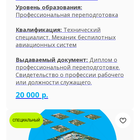
БЕСПИЛОТНЫЕ
Уровень образования:
АВИАЦИОННЫЕ
Профессиональная переподготовка
СИСТЕМЫ ДЛЯ
Квалификация:
Технический
ПЕДАГОГОВ
специалист. Механик беспилотных
авиационных систем
Выдаваемый документ:
Диплом о
профессиональной переподготовке.
Курсы для педагогов по
Свидетельство о профессии рабочего
реализации дополнительных
или должности служащего.
общеобразовательных
20 000
р.
программ для детей школьного
возраста
СПЕЦИАЛЬНЫЙ