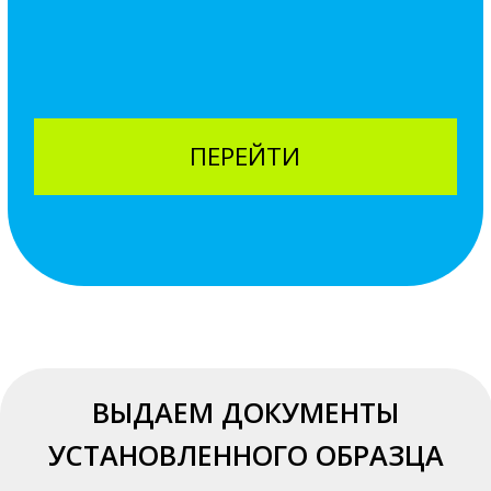
утечек и незаконных врезок,
продаже земель, оценк
картография и 3D-моделирование.
инвестиционной привле
Доставка запчастей и инструмента на
Картирование полей,
удаленные площадки, доставка
мультиспектральный м
образцов в лабораторию.
состояния культур, вне
защиты растений и энт