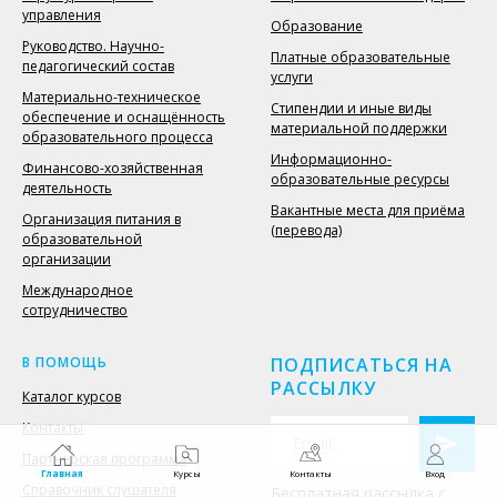
управления
Образование
Руководство. Научно-
Платные образовательные
педагогический состав
услуги
Материально-техническое
Стипендии и иные виды
обеспечение и оснащённость
материальной поддержки
образовательного процесса
Информационно-
Финансово-хозяйственная
образовательные ресурсы
деятельность
Вакантные места для приёма
Организация питания в
(перевода)
образовательной
организации
Международное
сотрудничество
В ПОМОЩЬ
ПОДПИСАТЬСЯ НА
РАССЫЛКУ
Каталог курсов
Контакты
Партнерская программа
Главная
Курсы
Контакты
Вход
Справочник слушателя
Бесплатная рассылка с