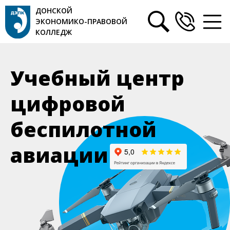
ДОНСКОЙ
ЭКОНОМИКО-ПРАВОВОЙ
КОЛЛЕДЖ
Учебный центр
цифровой
беспилотной
авиации
Напра
резуль
спе
практик
опыто
про
Обучение
техников-механиков