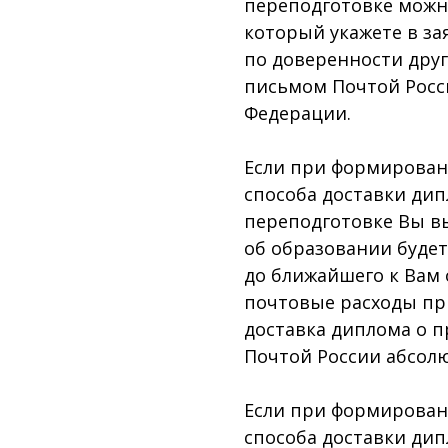
переподготовке можн
который укажете в за
по доверенности дру
письмом Почтой Росс
Федерации.
Если при формировани
способа доставки ди
переподготовке Вы вы
об образовании буде
до ближайшего к Вам 
почтовые расходы при
доставка диплома о 
Почтой России абсолю
Если при формировани
способа доставки ди