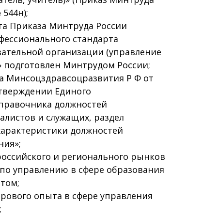
 544н);
а Приказа Минтруда России
фессионального стандарта
вательной организации (управление
» подготовлен Минтрудом России;
 Минсоцздравсоцразвития Р Ф от
 утверждении Единого
правочника должностей
алистов и служащих, раздел
арактеристики должностей
ния»;
российского и регионального рынков
 по управлению в сфере образования
том;
ирового опыта в сфере управления
;