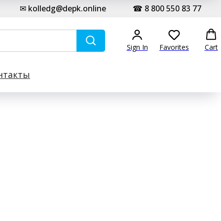
✉ kolledg@depk.online
☎ 8 800 550 83 77
Sign In
Favorites
Cart
нтакты