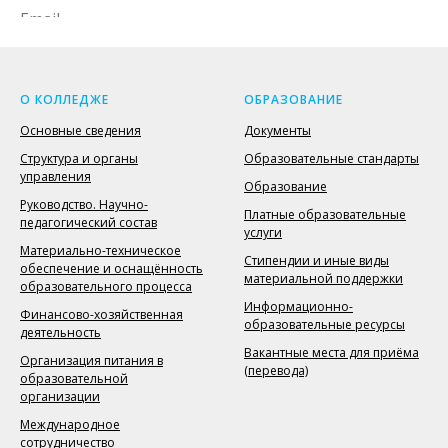
О КОЛЛЕДЖЕ
ОБРАЗОВАНИЕ
Основные сведения
Документы
Структура и органы
Образовательные стандарты
ОТПРАВИТЬ
управления
Образование
Руководство. Научно-
Платные образовательные
педагогический состав
услуги
Я даю согласие на обработку персональных данных и
Материально-техническое
ознакомлен(на) с политикой конфиденциальности
Стипендии и иные виды
обеспечение и оснащённость
материальной поддержки
образовательного процесса
Информационно-
Финансово-хозяйственная
образовательные ресурсы
деятельность
Вакантные места для приёма
Организация питания в
(перевода)
образовательной
организации
Международное
сотрудничество