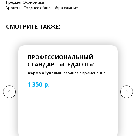
Предмет: Экономика
Уровень: Среднее общее образование
СМОТРИТЕ ТАКЖЕ:
ПРОФЕССИОНАЛЬНЫЙ
СТАНДАРТ «ПЕДАГОГ»:
ПРЕПОДАВАНИЕ ОСНОВ
Форма обучения:
заочная с применением
БЖД НА БАЗОВОМ И
дистанционных образовательных
р.
1 350
технологий
УГЛУБЛЕННОМ УРОВНЯХ
Документ:
удостоверение установленного
образца о повышении квалификации.