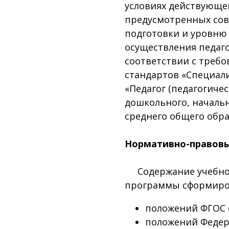
условиях действующег
предусмотренных сов
подготовки и уровню
осуществления педаго
соответствии с треб
стандартов «Специал
«Педагог (педагогичес
дошкольного, начальн
среднего общего образ
Нормативно-правовы
Содержание учебно-
программы сформиров
положений ФГОС 
положений Федера