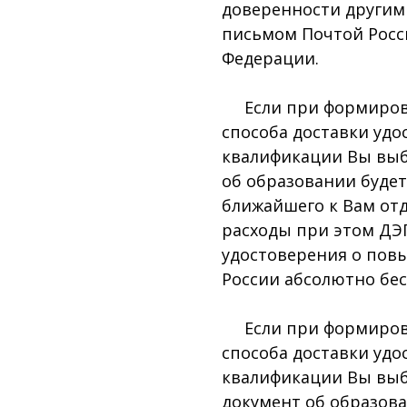
доверенности другим
письмом Почтой Росс
Федерации.
Если при формирован
способа доставки уд
квалификации Вы выб
об образовании буде
ближайшего к Вам отд
расходы при этом ДЭПК
удостоверения о пов
России абсолютно бес
Если при формирован
способа доставки уд
квалификации Вы выб
документ об образова