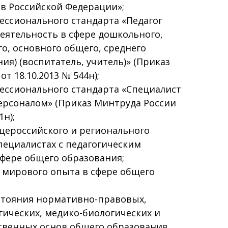
в Российской Федерации»;
ессионального стандарта «Педагог
деятельность в сфере дошкольного,
о, основного общего, среднего
ия) (воспитатель, учитель)» (Приказ
т 18.10.2013 № 544н);
ессионального стандарта «Специалист
ерсоналом» (Приказ Минтруда России
1н);
щероссийского и регионального
пециалистах с педагогическим
фере общего образования;
 мирового опыта в сфере общего
стояния нормативно-правовых,
гических, медико-биологических и
твенных основ общего образования.