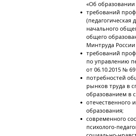
«Об образовании 
требований проф
(педагогическая 
начального общег
общего образован
Минтруда России о
требований проф
по управлению п
от 06.10.2015 № 69
потребностей об
рынков труда в с
образованием в с
отечественного и
образования;
современного со
психолого-педаго
социально-нравс