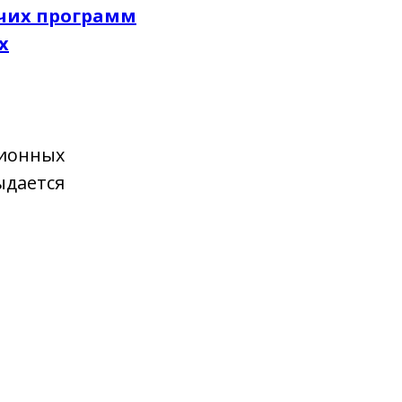
очих программ
х
ционных
ыдается