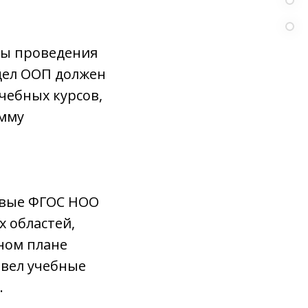
мы проведения
дел ООП должен
чебных курсов,
амму
овые ФГОС НОО
 областей,
ном плане
ввел учебные
.