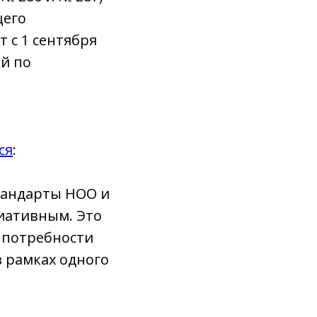
щего
т с 1 сентября
ий по
ся
:
андарты НОО и
иативным. Это
 потребности
 рамках одного