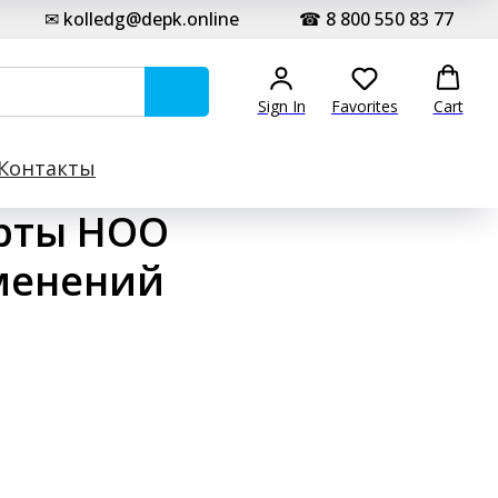
✉ kolledg@depk.online
☎ 8 800 550 83 77
Sign In
Favorites
Cart
Контакты
арты НОО
зменений