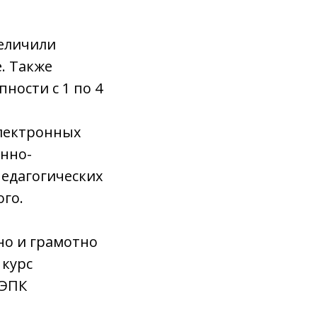
величили
. Также
ности с 1 по 4
электронных
онно-
педагогических
ого.
но и грамотно
 курс
ДЭПК