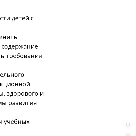
ти детей с
менить
 содержание
рь требования
тельного
екционной
, здорового и
мы развития
и учебных