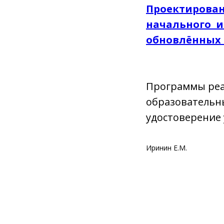
Проектирован
начального и
обновлённых 
Программы реа
образовательны
удостоверение 
Иринин Е.М.