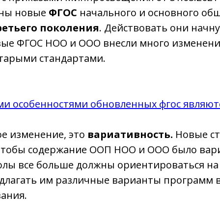
ены новые
ФГОС
начального и основного об
ретьего поколения
. Действовать они начну
овые ФГОС НОО и ООО внесли много изменен
старыми стандартами.
и особенностями обновленных фгос являют
е изменение, это
вариативность.
Новые ст
чтобы содержание ООП НОО и ООО было вар
колы все больше должны ориентироваться на
едлагать им различные варианты программ в
ания.