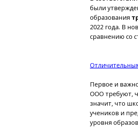
были утвержд
образования
т
2022 года. В н
сравнению со 
Отличительным
Первое и важно
ООО требуют, 
значит, что ш
учеников и пр
уровня образов