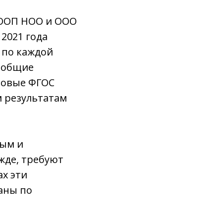
 ООП НОО и ООО
2021 года
 по каждой
 общие
Новые ФГОС
м результатам
ным и
жде, требуют
ах эти
аны по