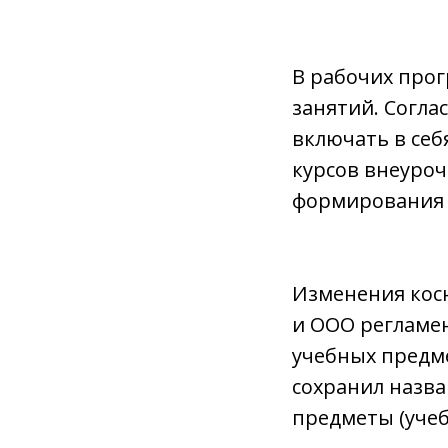
В рабочих про
занятий. Согл
включать в себ
курсов внеуроч
формирования 
Изменения кос
и ООО регламе
учебных предме
сохранил назва
предметы (учеб