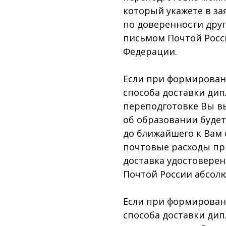
который укажете в за
по доверенности дру
письмом Почтой Росс
Федерации.
Если при формировани
способа доставки ди
переподготовке Вы вы
об образовании буде
до ближайшего к Вам 
почтовые расходы при
доставка удостовере
Почтой России абсолю
Если при формировани
способа доставки ди