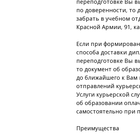
переподготовке Вы в
по доверенности, то 
забрать в учебном отд
Красной Армии, 91, каб
Если при формировани
способа доставки ди
переподготовке Вы в
то документ об образ
до ближайшего к Вам
отправлений курьерск
Услуги курьерской сл
об образовании опл
самостоятельно при п
Преимущества