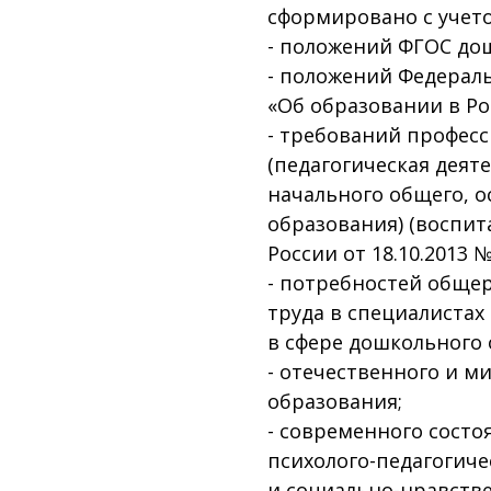
сформировано с учет
- положений ФГОС до
- положений Федеральн
«Об образовании в Ро
- требований професс
(педагогическая деят
начального общего, о
образования) (воспит
России от 18.10.2013 №
- потребностей обще
труда в специалистах
в сфере дошкольного 
- отечественного и м
образования;
- современного сост
психолого-педагогиче
и социально-нравств