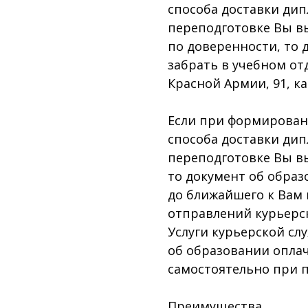
способа доставки ди
переподготовке Вы в
по доверенности, то 
забрать в учебном отд
Красной Армии, 91, каб
Если при формировани
способа доставки ди
переподготовке Вы в
то документ об образ
до ближайшего к Вам
отправлений курьерск
Услуги курьерской сл
об образовании опл
самостоятельно при п
Преимущества