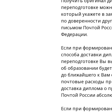
Получить оригинал д
переподготовке можн
который укажете в за
по доверенности дру
письмом Почтой Росс
Федерации.
Если при формировани
способа доставки ди
переподготовке Вы вы
об образовании буде
до ближайшего к Вам 
почтовые расходы при
доставка диплома о 
Почтой России абсолю
Если при формировани